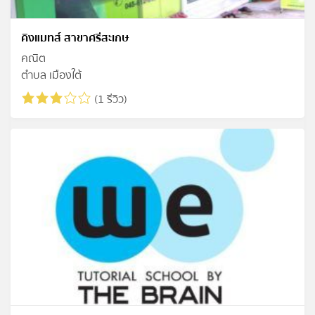
คิงแมทส์ สาขาศรีสะเกษ
คณิต
ตำบล เมืองใต้
(1 รีวิว)