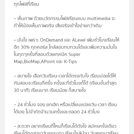
ทุกไฟล์ที่เรียน
– เห็นภาพ ด้วยนวัตกรรมไฟล์เรียนเเบบ multimedia จะ
ทำให้น้องเห็นภาพจริง เสียจริงเข้าใจง่ายกว่าเดิม
– มั่นใจ เพราะ OnDemand เเละ ALevel เพิ่มชั่วโมงเรียนให้
อีก 30% ทุกคอร์ส ใกล้สอบทบทวนได้เเละเพิ่มความมั่นใจ
ในทุกๆครั้งที่สอบด้วยเทคนิค Super
Map,BioMap,APoint เเละ K-Tips
– สบายใจ เลือกวันเรียน-เวลาได้ตรงกับใจ เรียนบ่อยได้ให้
ทันสอบจะเรียนกี่ครั้ง ครั้งละกี่ชั่วโมงก็ได้ (เรียนขั้นต่ำสุด
30 นาที) เรียนมาก เรียนน้อย ก็สบายใจ
– 24 ชั่วโมง จอง ยกเลิก หรือเปลี่ยนเเปลงวัน-เวลา เรียน
ได้เอง ไม่จำกัดจำนวนครั้งเเละตลอด 24 ชั่วโมง
– สะดวก อยากเรียนที่ไหนก็เรียนได้ดังใจ สมัครครั้งเดียว
เรียนได้ทุกสาขาวันธรรมดา เรียนใกล้บ้าน วันหยุดมาเรียน