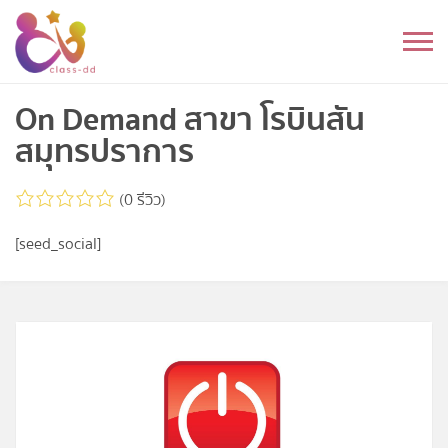
Skip
to
หมวดหมู่
content
อนุบาล
On Demand สาขา โรบินสัน
สมุทรปราการ
ประถม
(0 รีวิว)
มัธยมต้น
[seed_social]
มัธยมปลาย
อุดมศึกษา
ดนตรี
อื่นๆ