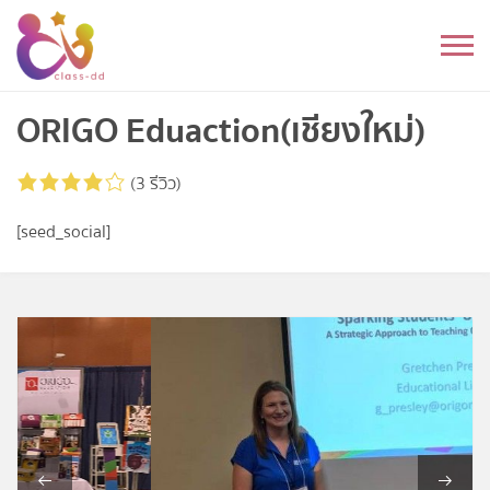
Skip
to
หมวดหมู่
content
อนุบาล
ORIGO Eduaction (เชียงใหม่)
ประถม
(3 รีวิว)
มัธยมต้น
[seed_social]
มัธยมปลาย
อุดมศึกษา
ดนตรี
อื่นๆ