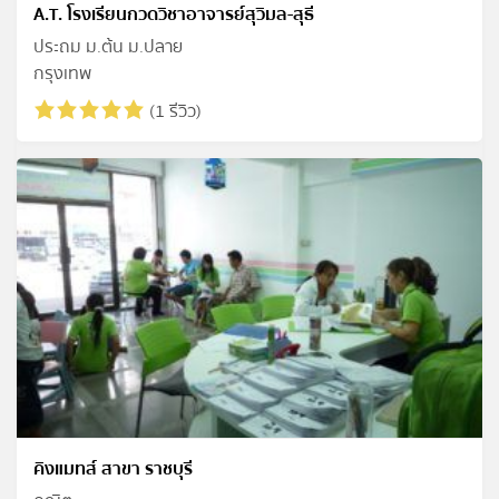
A.T. โรงเรียนกวดวิชาอาจารย์สุวิมล-สุธี
ประถม ม.ต้น ม.ปลาย
กรุงเทพ
(1 รีวิว)
คิงแมทส์ สาขา ราชบุรี