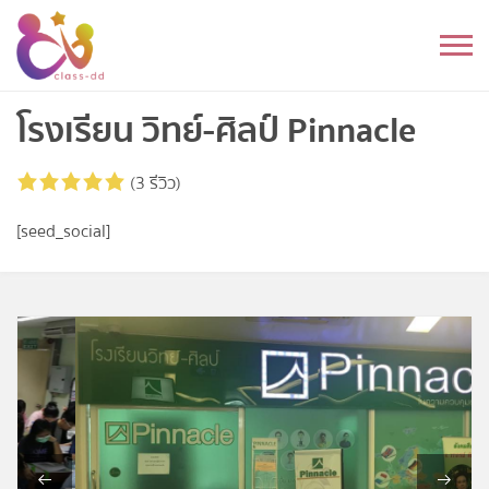
Skip
to
หมวดหมู่
content
อนุบาล
โรงเรียน วิทย์-ศิลป์ Pinnacle
ประถม
(3 รีวิว)
มัธยมต้น
[seed_social]
มัธยมปลาย
อุดมศึกษา
ดนตรี
อื่นๆ