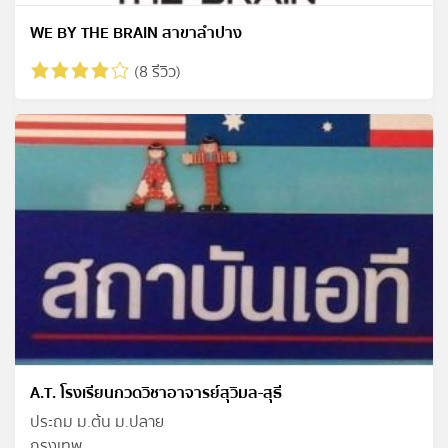
WE BY THE BRAIN สาขาลำปาง
(8 รีวิว)
A.T. โรงเรียนกวดวิชาอาจารย์สุวิมล-สุธี
ประถม ม.ต้น ม.ปลาย
กรุงเทพ