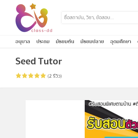
Skip
to
content
อนุบาล
ประถม
มัธยมต้น
มัธยมปลาย
อุดมศึกษา
Seed Tutor
(2 รีวิว)