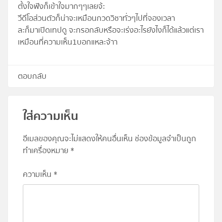
ตั้งใจฟังก็เข้าใจมากๆๆเลยจ้ะ
วีดีโอส่วนตัวก็น่าจะเหมือนกวดวิชาทั่วๆไปที่จองเวลา
ละก็มาเปิดเทปดู จะกรอกลับหรือจะเร่งอะไรยังไงก็ได้แล้วแต่เรา
เหมือนที่ความเห็น1บอกแหละจ้าา
ตอบกลับ
ใส่ความเห็น
อีเมลของคุณจะไม่แสดงให้คนอื่นเห็น
ช่องข้อมูลจำเป็นถูก
ทำเครื่องหมาย
*
ความเห็น
*