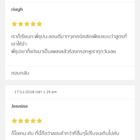
riuyh
เราก็เรียนกะพี่ซุปนะสอนดีมากๆเทคนิคลัดเพียบแบบว่าสูตรที่
เขาให้จำ
พี่ซุปเขาก็แต่งมาเป็นเพลงแล้วร้องกรอกหูเราทุกวันเลย
ตอบกลับ
17/11/2018 เวลา 1:29 pm
Jennine
ก็โอเคนะคับ ที่นี้ถือว่าสอนช้ากว่าที่อื่นๆไม่รีบจนเกินไปคับ