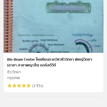
Bio Beam Center โรงเรียนกวดวิชาชีววิทยา พิชญ์วิทยา
(สาขา สาขาพญาไท) คอร์สดีวีดี
ชีวะวิทยา
กรุงเทพ
(3 รีวิว)