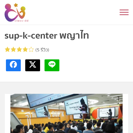
Skip
to
หมวดหมู่
content
อนุบาล
sup-k-center พญาไท
ประถม
(5 รีวิว)
มัธยมต้น
มัธยมปลาย
อุดมศึกษา
ดนตรี
อื่นๆ