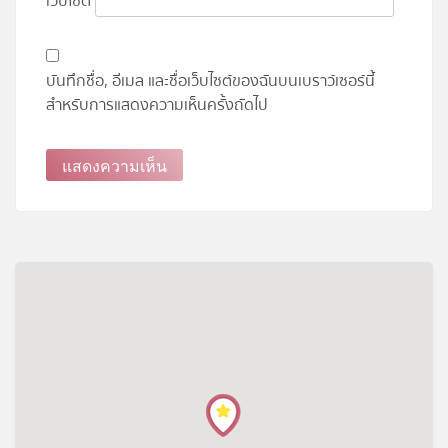
เว็บไซต์
บันทึกชื่อ, อีเมล และชื่อเว็บไซต์ของฉันบนเบราว์เซอร์นี้
สำหรับการแสดงความเห็นครั้งถัดไป