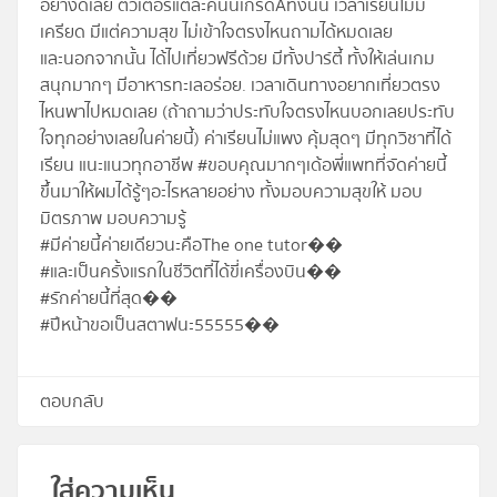
อย่างดีเลย ติวเตอร์แต่ละคนนี้เกรดAทั้งนั้น เวลาเรียนไม่มี
เครียด มีแต่ความสุข ไม่เข้าใจตรงไหนถามได้หมดเลย
และนอกจากนั้น ได้ไปเที่ยวฟรีด้วย มีทั้งปาร์ตี้ ทั้งให้เล่นเกม
สนุกมากๆ มีอาหารทะเลอร่อย. เวลาเดินทางอยากเที่ยวตรง
ไหนพาไปหมดเลย (ถ้าถามว่าประทับใจตรงไหนบอกเลยประทับ
ใจทุกอย่างเลยในค่ายนี้) ค่าเรียนไม่แพง คุ้มสุดๆ มีทุกวิชาที่ได้
เรียน แนะแนวทุกอาชีพ #ขอบคุณมากๆเด้อพี่แพทที่จัดค่ายนี้
ขึ้นมาให้ผมได้รู้ๆอะไรหลายอย่าง ทั้งมอบความสุขให้ มอบ
มิตรภาพ มอบความรู้
#มีค่ายนี้ค่ายเดียวนะคือThe one tutor��
#และเป็นครั้งแรกในชีวิตที่ได้ขี่เครื่องบิน��
#รักค่ายนี้ที่สุด��
#ปีหน้าขอเป็นสตาฟนะ55555��
ตอบกลับ
ใส่ความเห็น