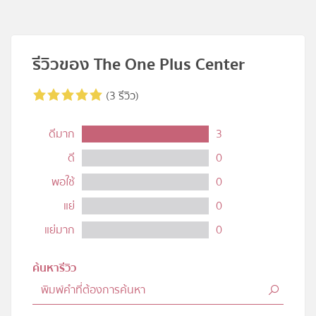
รีวิวของ The One Plus Center
(3 รีวิว)
ดีมาก
3
ดี
0
พอใช้
0
แย่
0
แย่มาก
0
ค้นหารีวิว