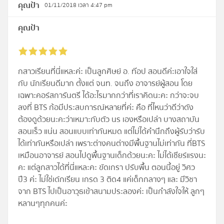
คุณป้า
01/11/2018 เวลา 4:47 pm
คุณป้า
กสาวเรียนที่นี่แหละค่ะ เป็นลูกศิษย์ อ. ท๊อป สอนดีค่ะเอาใจใส่
กับ นักเรียนดีมาก ตั้งแต่ จนท. จนถึง อาจารย์ผู้สอน โดย
เฉพาะคอร์สการันตรี ได้อะไรมากกว่าที่เราคิดนะคะ กว่าจะจบ
ลงที่ BTS ก้อมีประสบการณ์หลายที่ค่ะ คือ ที่ไหนว่าดีว่าดัง
ต้องดูด้วยนะคะว่าเหมาะกับตัว นร เองหรือเปล่า บางสถาบัน
สอนเร็ว แน่น สอนแบบเท่ากันหมด แต่ไม่ได้คำนึกถึงผู้รับว่ารับ
ได้เท่ากันหรือเปล่า เพราะต่างคนต่างมีพื้นฐานไม่เท่ากัน ที่BTS
เหมือนอาจารย์ สอนไปดูพื้นฐานเด็กด้วยนะคะ ไม่ได้เชียร์แรงนะ
คะ แต่ลูกสาวได้ที่นี่แหละคะ ขัดเกรา ปรับพื้น ตอนนี้อยู่ วิศว
ปี3 ค่ะ ไม่ใช่เด๋กเรียน เกรด 3 ติด4 แค่เด็กกลางๆ และ มีวิชา
จาก BTS ไปเป็นอาวุธเข้าสนามประลองค่ะ เป็นกำลังใจให้ ลูกๆ
หลานๆทุกคนค่ะ