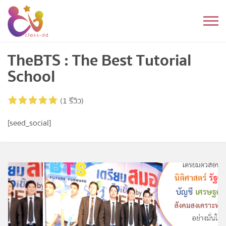
Skip
to
หมวดหมู่
content
อนุบาล
TheBTS : The Best Tutorial
School
ประถม
(1 รีวิว)
มัธยมต้น
[seed_social]
มัธยมปลาย
อุดมศึกษา
ดนตรี
อื่นๆ