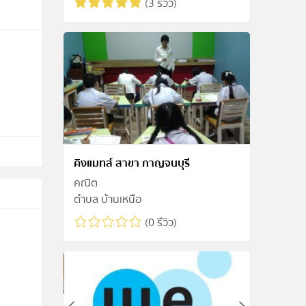
(3 รีวิว)
คิงแมทส์ สาขา กาญจนบุรี
คณิิต
ตำบล บ้านเหนือ
(0 รีวิว)