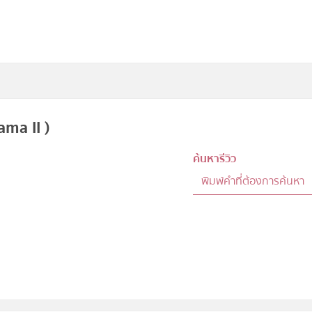
ma II )
ค้นหารีวิว