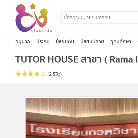
Skip
to
content
อนุบาล
ประถม
มัธยมต้น
มัธยมปลาย
อุดมศึกษา
TUTOR HOUSE สาขา ( Rama II
(2 รีวิว)