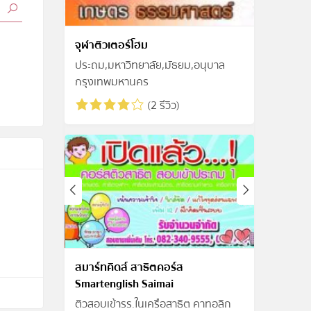
จุฬาติวเตอร์โฮม
ประถม,มหาวิทยาลัย,มัธยม,อนุบาล
กรุงเทพมหานคร
(2 รีวิว)
สมาร์ทคิดส์ สาธิตคอร์ส
Smartenglish Saimai
ติวสอบเข้ารร.ในเครือสาธิต คาทอลิก