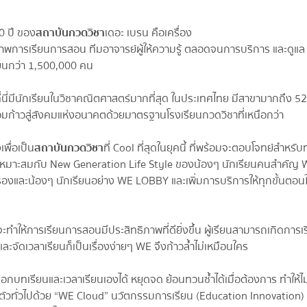
0 ปี ของ
สถาบันกวดวิชา
เดอะ เบรน คือเครื่อง
ุณภาพการเรียนการสอน ทีมอาจารย์ผู้ให้ความรู้ ตลอดจนการบริการ และดูแล
รียนกว่า 1,500,000 คน
ีที่นี่มีนักเรียนในวิชาคณิตศาสตร์มากที่สุด ในประเทศไทย มีสาขามากถึง 5
่พร้อมก้าวสู่สังคมแห่งอนาคตด้วยมาตรฐานโรงเรียนกวดวิชาที่เหนือกว่า
พื่อเป็น
สถาบันกวดวิชา
ที่ Cool ที่สุดในยุคนี้ ที่พร้อมจะตอบโจทย์สำหรับ
และเหมาะสมกับ New Generation Life Style ของน้องๆ นักเรียนคนสำคัญ
ปกครองและน้องๆ นักเรียนอย่าง WE LOBBY และเพิ่มการบริการให้ทุกขั้นตอน
ทำให้การเรียนการสอนมีประสิทธิภาพที่ดียิ่งขึ้น ผู้เรียนสามารถเกิดการเรี
ะจัดเวลาเรียนก็เป็นเรื่องง่ายๆ WE จึงก้าวล้ำไม่เหมือนใคร
กบทเรียนและเวลาเรียนเองได้ หยุดจด ย้อนทวนซ้ำได้เมื่อต้องการ ทำให้ไม
ตัวทั่วไปด้วย “WE Cloud” นวัตกรรมการเรียน (Education Innovation) ซ