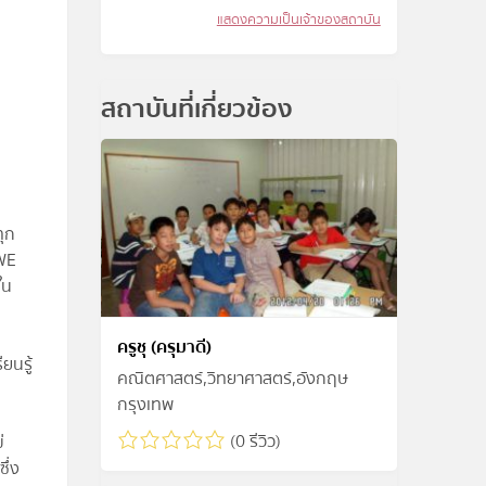
แสดงความเป็นเจ้าของสถาบัน
สถาบันที่เกี่ยวข้อง
2
ทุก
 WE
ใน
ครูชุ (ครุมาดี)
ยนรู้
คณิตศาสตร์,วิทยาศาสตร์,อังกฤษ
กรุงเทพ
(0 รีวิว)
่
ึ่ง