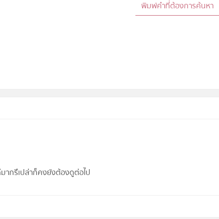
จะดีมากรึเปล่าก็คงยังต้องดูต่อไป