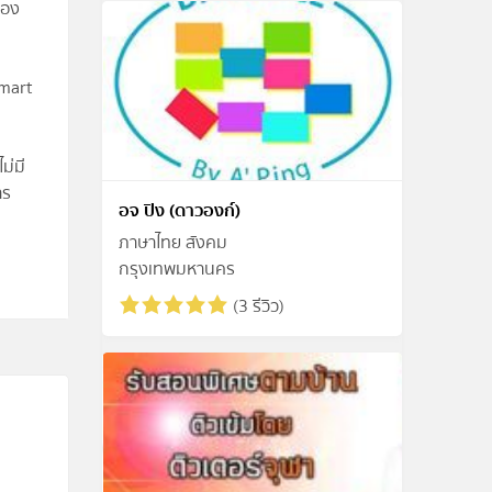
ของ
Smart
ม่มี
าร
อจ ปิง (ดาวองก์)
ภาษาไทย สังคม
กรุงเทพมหานคร
(3 รีวิว)