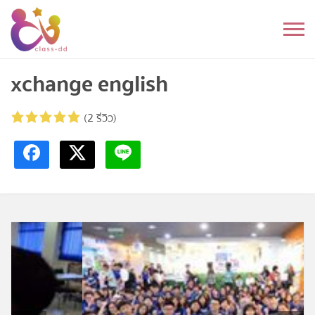
Skip
to
หมวดหมู่
content
อนุบาล
xchange english
ประถม
(2 รีวิว)
มัธยมต้น
มัธยมปลาย
อุดมศึกษา
ดนตรี
อื่นๆ