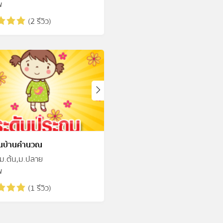
พ
(2 รีวิว)
ยนบ้านคำนวณ
ม.ต้น,ม.ปลาย
พ
(1 รีวิว)