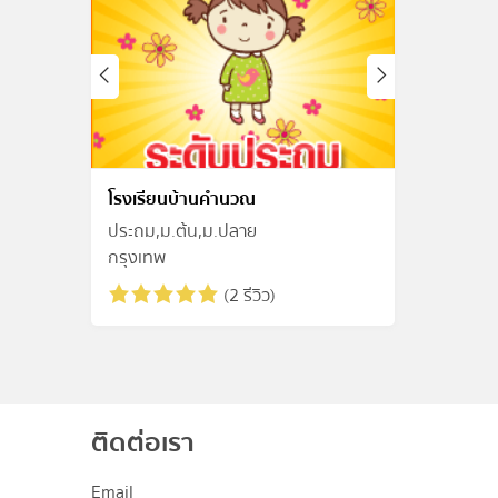
โรงเรียนบ้านคำนวณ
ประถม,ม.ต้น,ม.ปลาย
กรุงเทพ
(2 รีวิว)
ติดต่อเรา
Email