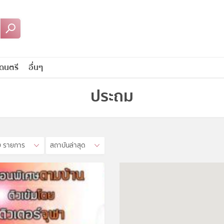
ดนตรี
อื่นๆ
ประถม
0 รายการ
สถาบันล่าสุด