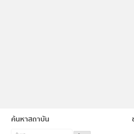
ค้นหาสถาบัน
ค้นหา