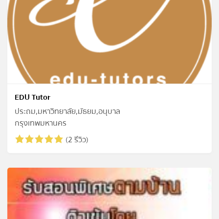
EDU Tutor
ประถม,มหาวิทยาลัย,มัธยม,อนุบาล
กรุงเทพมหานคร
(2 รีวิว)