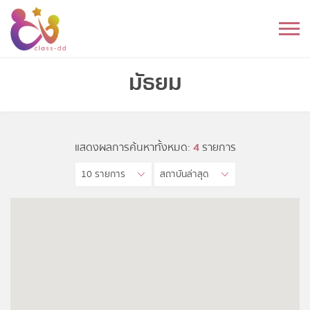
Skip
to
หมวดหมู่
content
อนุบาล
มัธยม
ประถม
มัธยมต้น
แสดงผลการค้นหาทั้งหมด:
4
รายการ
10 รายการ
สถาบันล่าสุด
มัธยมปลาย
อุดมศึกษา
ดนตรี
อื่นๆ