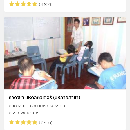
(3 รีวิว)
กวดวิชา มหิดลติวเตอร์‎ (มีหลายสาขา)
กวดวิชาย่าน สนามหลวง ฝั่งธน
กรุงเทพมหานคร
(2 รีวิว)