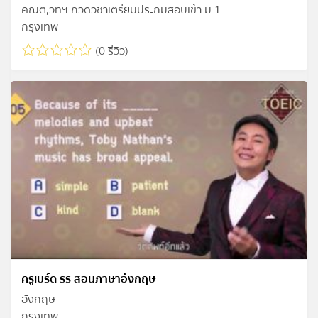
คณิต,วิทฯ กวดวิชาเตรียมประถมสอบเข้า ม.1
กรุงเทพ
(0 รีวิว)
ครูเบิร์ด รร สอนภาษาอังกฤษ
อังกฤษ
กรุงเทพ