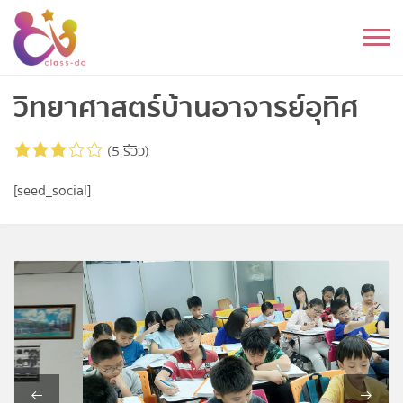
Skip
to
หมวดหมู่
content
อนุบาล
วิทยาศาสตร์บ้านอาจารย์อุทิศ
ประถม
(5 รีวิว)
มัธยมต้น
[seed_social]
มัธยมปลาย
อุดมศึกษา
ดนตรี
อื่นๆ